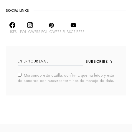
SOCIAL LINKS
LIKES
FOLLOWERS
FOLLOWERS
SUBSCRIBERS
SUBSCRIBE
Marcando esta casilla, confirma que ha leido y esta
de acuerdo con nuestros términos de manejo de data.