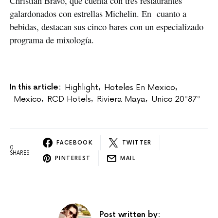
Christian Bravo, que cuenta con tres restaurantes
galardonados con estrellas Michelin. En cuanto a
bebidas, destacan sus cinco bares con un especializado
programa de mixología.
In this article:
Highlight
Hoteles En Mexico
,
,
Mexico
RCD Hotels
Riviera Maya
Unico 20º87º
,
,
,
FACEBOOK
TWITTER
0
SHARES
PINTEREST
MAIL
Post written by: