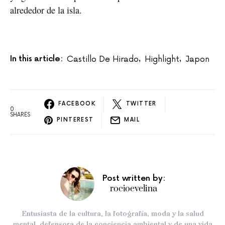
alrededor de la isla.
In this article:
Castillo De Hirado
Highlight
Japon
,
,
FACEBOOK
TWITTER
0
SHARES
PINTEREST
MAIL
Post written by:
rocioevelina
Entusiasta de la cultura, la fotografía, moda y la salud
mental, defensora de la conciencia ambiental y de una vida