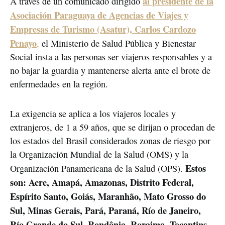
al presidente de la
A través de un comunicado dirigido
Asociación Paraguaya de Agencias de Viajes y
Empresas de Turismo (Asatur), Carlos Cardozo
Penayo
,
el Ministerio de Salud Pública y Bienestar
Social insta a las personas ser viajeros responsables y a
no bajar la guardia y mantenerse alerta ante el brote de
enfermedades en la región.
La exigencia se aplica a los viajeros locales y
extranjeros, de 1 a 59 años, que se dirijan o procedan de
los estados del Brasil considerados zonas de riesgo por
la Organización Mundial de la Salud (OMS) y la
Estos
Organización Panamericana de la Salud (OPS).
son: Acre, Amapá, Amazonas, Distrito Federal,
Espírito Santo, Goiás, Maranhão, Mato Grosso do
Sul, Minas Gerais, Pará, Paraná, Río de Janeiro,
Río Grande do Sul, Rondônia, Roraima, Tocantins,