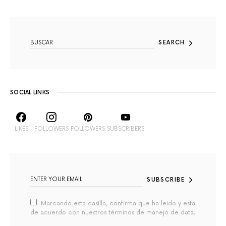
SEARCH FOR:
SEARCH
SOCIAL LINKS
LIKES
FOLLOWERS
FOLLOWERS
SUBSCRIBERS
SUBSCRIBE
Marcando esta casilla, confirma que ha leido y esta
de acuerdo con nuestros términos de manejo de data.