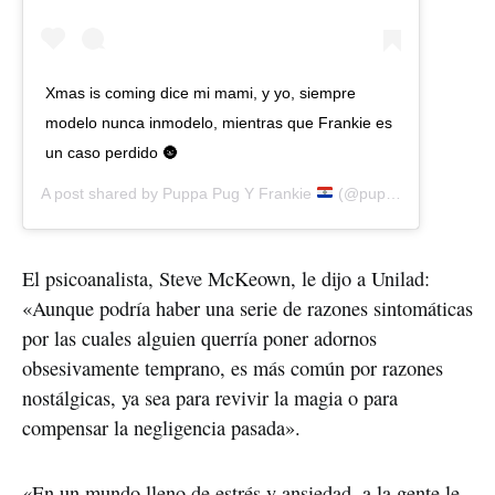
Xmas is coming dice mi mami, y yo, siempre
modelo nunca inmodelo, mientras que Frankie es
un caso perdido 🌚
A post shared by
Puppa Pug Y Frankie
(@puppapug) on
Nov 
El psicoanalista, Steve McKeown, le dijo a Unilad:
«Aunque podría haber una serie de razones sintomáticas
por las cuales alguien querría poner adornos
obsesivamente temprano, es más común por razones
nostálgicas, ya sea para revivir la magia o para
compensar la negligencia pasada».
«En un mundo lleno de estrés y ansiedad, a la gente le