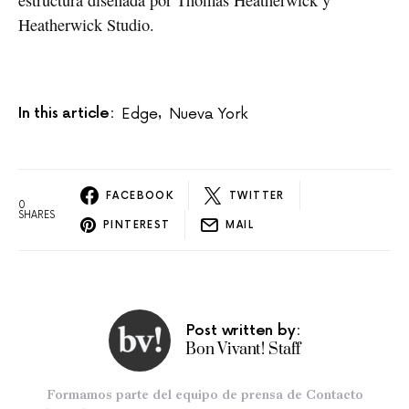
estructura diseñada por Thomas Heatherwick y
Heatherwick Studio.
In this article:
Edge
Nueva York
,
FACEBOOK
TWITTER
0
SHARES
PINTEREST
MAIL
Post written by:
Bon Vivant! Staff
Formamos parte del equipo de prensa de Contacto