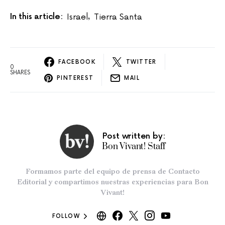
In this article:
Israel
Tierra Santa
,
FACEBOOK
TWITTER
0
SHARES
PINTEREST
MAIL
Post written by:
Bon Vivant! Staff
Formamos parte del equipo de prensa de Contacto
Editorial y compartimos nuestras experiencias para Bon
Vivant!
FOLLOW