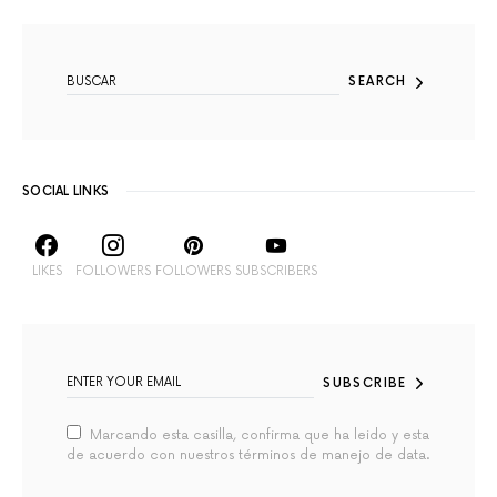
SEARCH FOR:
SEARCH
SOCIAL LINKS
LIKES
FOLLOWERS
FOLLOWERS
SUBSCRIBERS
SUBSCRIBE
Marcando esta casilla, confirma que ha leido y esta
de acuerdo con nuestros términos de manejo de data.