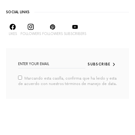
SOCIAL LINKS
LIKES
FOLLOWERS
FOLLOWERS
SUBSCRIBERS
SUBSCRIBE
Marcando esta casilla, confirma que ha leido y esta
de acuerdo con nuestros términos de manejo de data.