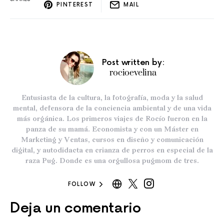
PINTEREST
MAIL
Post written by:
rocioevelina
Entusiasta de la cultura, la fotografía, moda y la salud
mental, defensora de la conciencia ambiental y de una vida
más orgánica. Los primeros viajes de Rocío fueron en la
panza de su mamá. Economista y con un Máster en
Marketing y Ventas, cursos en diseño y comunicación
digital, y autodidacta en crianza de perros en especial de la
raza Pug. Donde es una orgullosa pugmom de tres.
FOLLOW
Deja un comentario