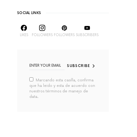
SOCIAL LINKS
LIKES
FOLLOWERS
FOLLOWERS
SUBSCRIBERS
SUBSCRIBE
Marcando esta casilla, confirma
que ha leido y esta de acuerdo con
nuestros términos de manejo de
data.