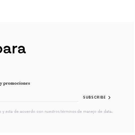
para
s y promociones
SUBSCRIBE
do y esta de acuerdo con nuestros términos de manejo de data.