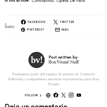
In this article:
Coronavirus
Opera De Paris
,
FACEBOOK
TWITTER
2
SHARES
PINTEREST
2
MAIL
Post written by:
Bon Vivant! Staff
Formamos parte del equipo de prensa de Contacto
Editorial y compartimos nuestras experiencias para Bon
Vivant!
FOLLOW
Deja un comentario