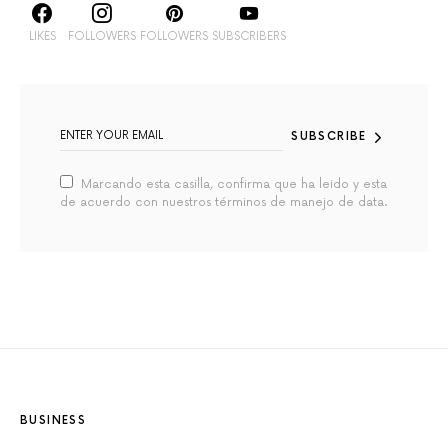
LIKES
FOLLOWERS
FOLLOWERS
SUBSCRIBERS
SUBSCRIBE
Marcando esta casilla, confirma que ha leido y esta
de acuerdo con nuestros términos de manejo de data.
BUSINESS