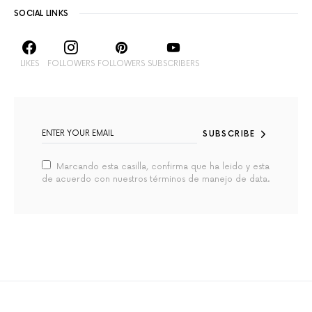
SOCIAL LINKS
LIKES
FOLLOWERS
FOLLOWERS
SUBSCRIBERS
SUBSCRIBE
Marcando esta casilla, confirma que ha leido y esta
de acuerdo con nuestros términos de manejo de data.