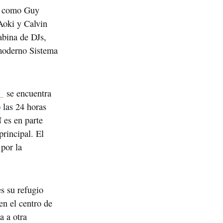
s como Guy 
oki y Calvin 
bina de DJs, 
 moderno Sistema 
 
 se encuentra 
las 24 horas 
es en parte 
rincipal. El 
por la 
es su refugio 
n el centro de 
 a otra 