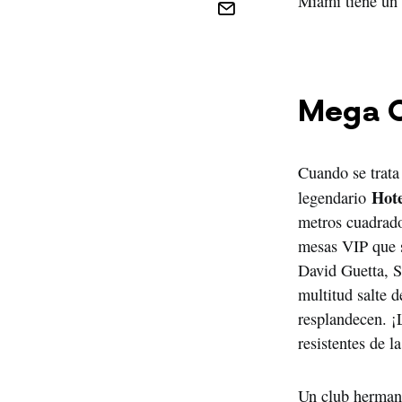
Miami tiene un 
Mega C
Cuando se trata
Hote
legendario 
metros cuadrado
mesas VIP que s
David Guetta, S
multitud salte d
resplandecen. ¡
resistentes de l
Un club herman