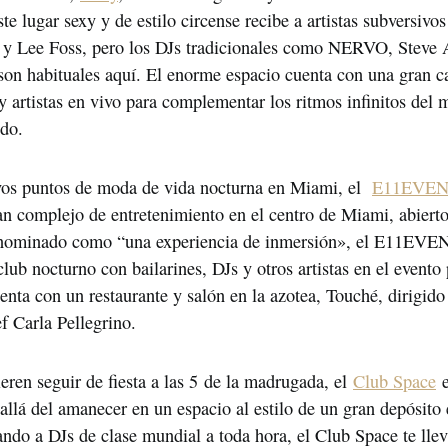
e lugar sexy y de estilo circense recibe a artistas subversivo
 y Lee Foss, pero los DJs tradicionales como NERVO, Steve A
son habituales aquí. El enorme espacio cuenta con una gran ca
y artistas en vivo para complementar los ritmos infinitos del
do.
os puntos de moda de vida nocturna en Miami, el  
E11EVEN
an complejo de entretenimiento en el centro de Miami, abierto 
enominado como “una experiencia de inmersión», el E11EVEN 
club nocturno con bailarines, DJs y otros artistas en el evento p
nta con un restaurante y salón en la azotea, Touché, dirigido 
f Carla Pellegrino.
eren seguir de fiesta a las 5 de la madrugada, el 
Club Space
 
allá del amanecer en un espacio al estilo de un gran depósito e
ndo a DJs de clase mundial a toda hora, el Club Space te lleva