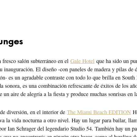
ounges
fresco salón subterráneo en el 
Gale Hotel
 que ha sido un pu
u inauguración. El diseño -con paneles de madera y pilas de d
ón- es un agradable contraste con todo lo que brilla en South
da sonora, es una combinación refrescante de éxitos de los año
e un aire de alegría a la fiesta y produce muchas sonrisas en la
e diversión, en el interior de 
The Miami Beach EDITION
 Ho
eva la vida nocturna a otro nivel. Hay un lugar para bailar, ll
por Ian Schrager del legendario Studio 54. También hay un pa
s que no encontrarás en ningún otro lugar, como el bowling de 