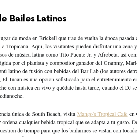
e Bailes Latinos
lugar de moda en Brickell que trae de vuelta la época pasada d
 La Tropicana. Aquí, los visitantes pueden disfrutar una cena y
osos de música latina como Tito Puente Jr. y Afrobeta, así com
rigida por el pianista y compositor ganador del Grammy, Marl
nú latino de fusión con bebidas del Bar Lab (los autores detr
, El Tucán es una opción sofisticada para el entretenimiento 
oche con música en vivo y quédate hasta tarde, cuando el DJ se
medianoche.
encia única de South Beach, visita 
Mango’s Tropical Cafe
 en 
y ordena cualquier bebida tropical que se adapta a tu gusto. De
uestión de tiempo para que los bailarines se vistan con tocado