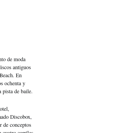
nto de moda 
iscos antiguos 
 Beach. En 
s ochenta y 
 pista de baile.
tel, 
amado Discobox, 
r de conceptos 
cuatro carriles 