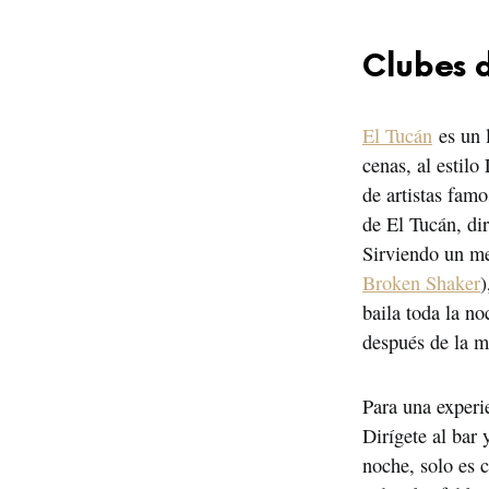
Clubes d
El Tucán
 es un 
cenas, al estilo
de artistas fam
de El Tucán, di
Sirviendo un me
Broken Shaker
)
baila toda la n
después de la 
Para una experi
Dirígete al bar 
noche, solo es c