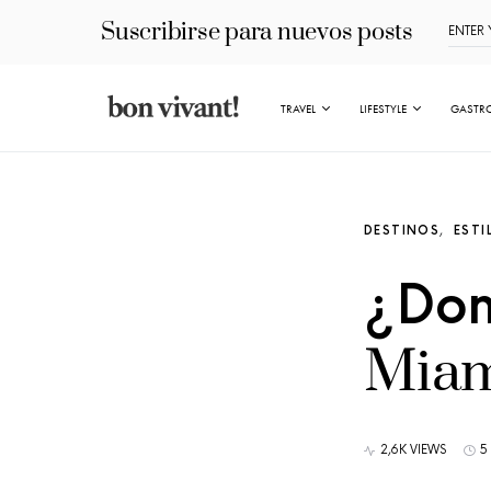
Suscribirse para nuevos posts
TRAVEL
LIFESTYLE
GASTR
DESTINOS
ESTI
¿Dond
Miam
2,6K VIEWS
5