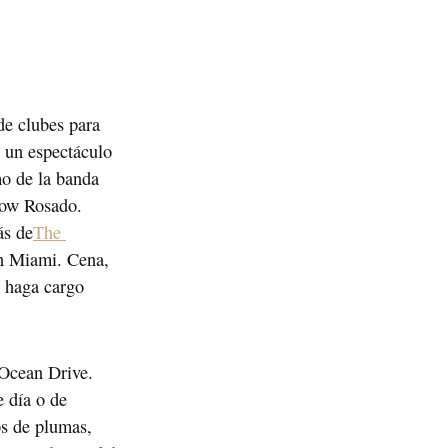
e clubes para 
 un espectáculo 
o de la banda 
ow Rosado. 
ás de
The 
en Miami. Cena, 
 haga cargo 
Ocean Drive. 
 día o de 
s de plumas, 