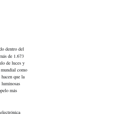
do dentro del 
más de 1.673 
lo de luces y 
e mundial como 
 hacen que la 
 luminosas 
opelo más 
electrónica 