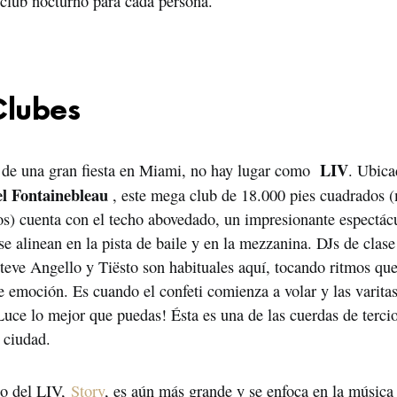
club nocturno para cada persona.
lubes
LIV
 de una gran fiesta en Miami, no hay lugar como  
. Ubica
l Fontainebleau
 , este mega club de 18.000 pies cuadrados (
s) cuenta con el techo abovedado, un impresionante espectácu
e alinean en la pista de baile y en la mezzanina. DJs de clas
teve Angello y Tiësto son habituales aquí, tocando ritmos que
e emoción. Es cuando el confeti comienza a volar y las varitas
Luce lo mejor que puedas! Ésta es una de las cuerdas de terci
a ciudad.
o del LIV, 
Story
, es aún más grande y se enfoca en la música 