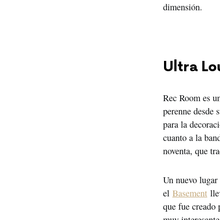
dimensión.
Ultra L
Rec Room es un 
perenne desde s
para la decoraci
cuanto a la ban
noventa, que tra
Un nuevo lugar d
el 
Basement
 ll
que fue creado 
muy interesante