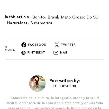
In this article:
Bonito
Brasil
Mato Grosso Do Sul
,
,
,
Naturaleza
Sudamerica
,
FACEBOOK
TWITTER
0
SHARES
PINTEREST
MAIL
Post written by:
rocioevelina
Entusiasta de la cultura, la fotografía, moda y la salud
mental, defensora de la conciencia ambiental y de una vida
más orgánica. Los primeros viajes de Rocío fueron en la