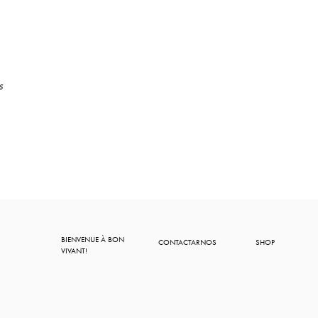
s
BIENVENUE À BON
CONTACTARNOS
SHOP
VIVANT!