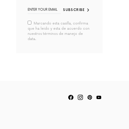
SUBSCRIBE
Marcando esta casilla, confirma
que ha leido y esta de acuerdo con
nuestros términos de manejo de
data.