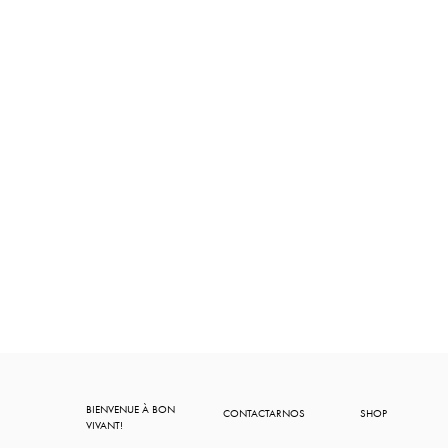
BIENVENUE À BON
CONTACTARNOS
SHOP
VIVANT!