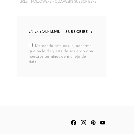
LIKES
FOLLOWERS
FOLLOWERS
SUBSCRIBERS
SUBSCRIBE
Marcando esta casilla, confirma
que ha leido y esta de acuerdo con
nuestros términos de manejo de
data.