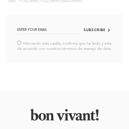
LIKES
FOLLOWERS
FOLLOWERS
SUBSCRIBERS
SUBSCRIBE
Marcando esta casilla, confirma que ha leido y esta
de acuerdo con nuestros términos de manejo de data.