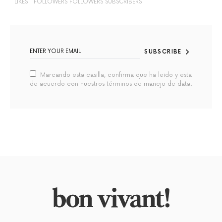
LIKES
FOLLOWERS
FOLLOWERS
SUBSCRIBERS
SUBSCRIBE
Marcando esta casilla, confirma que ha leido y esta
de acuerdo con nuestros términos de manejo de data.