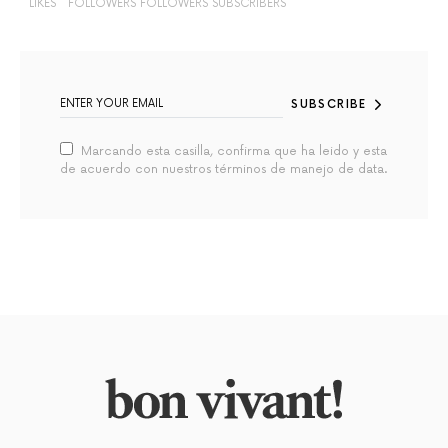
LIKES
FOLLOWERS
FOLLOWERS
SUBSCRIBERS
SUBSCRIBE
Marcando esta casilla, confirma que ha leido y esta
de acuerdo con nuestros términos de manejo de data.