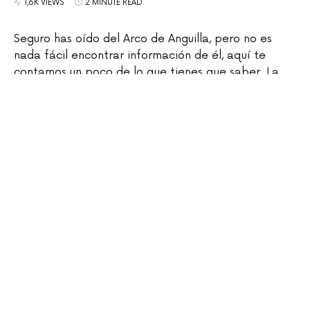
1,6K VIEWS
2 MINUTE READ
Seguro has oído del Arco de Anguilla, pero no es
nada fácil encontrar información de él, aquí te
contamos un poco de lo que tienes que saber. La
belleza de la isla caribeña no se limita a cayos y
bahías. Dirígete al interior para explorar sinuosos
senderos y frondosos bosques con la ayuda de
alguna empresa de tours que ofrecen visitas guiadas
y excursiones. Aunque nosotros te recomendamos
embarcarte en tú propia aventura visitando el
impresionante arco natural de roca y piedra caliza
de West End para tomarte la foto más
Intagrameable o grabar el TikTok que pondrá
celosos a todos tus seguidores.
BON VIVANT! STAFF
ABRIL 26, 2023