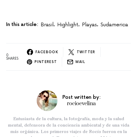
In this article:
Brasil
Highlight
Playas
Sudamerica
,
,
,
FACEBOOK
TWITTER
0
SHARES
PINTEREST
MAIL
Post written by:
rocioevelina
Entusiasta de la cultura, la fotografía, moda y la salud
mental, defensora de la conciencia ambiental y de una vida
más orgánica. Los primeros viajes de Rocío fueron en la