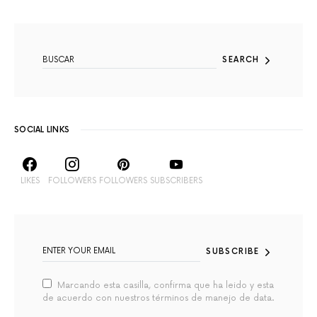
SEARCH FOR:
SEARCH
SOCIAL LINKS
LIKES
FOLLOWERS
FOLLOWERS
SUBSCRIBERS
SUBSCRIBE
Marcando esta casilla, confirma que ha leido y esta
de acuerdo con nuestros términos de manejo de data.