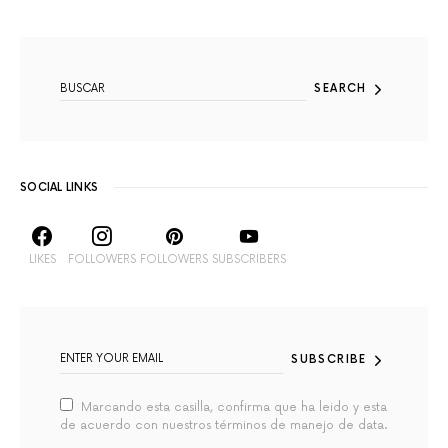
SEARCH FOR:
SEARCH
SOCIAL LINKS
LIKES
FOLLOWERS
FOLLOWERS
SUBSCRIBERS
SUBSCRIBE
Marcando esta casilla, confirma que ha leido y esta
de acuerdo con nuestros términos de manejo de data.