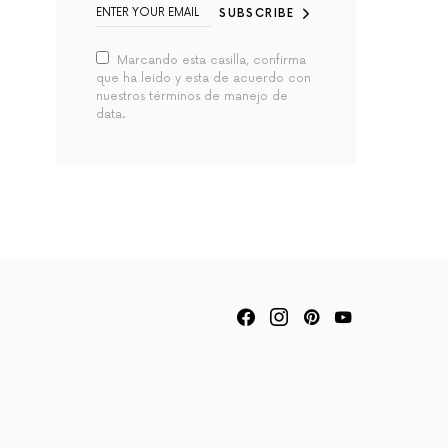
SUBSCRIBE
Marcando esta casilla, confirma
que ha leido y esta de acuerdo con
nuestros términos de manejo de
data.