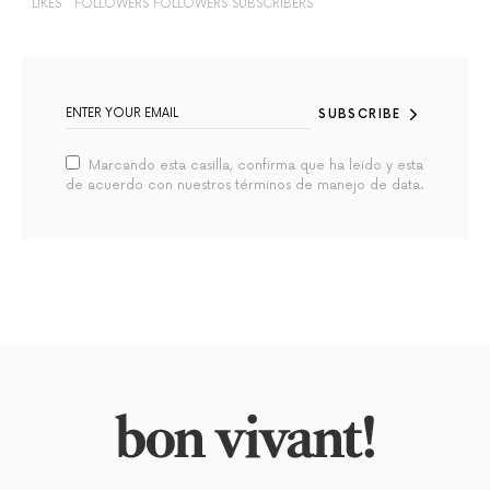
LIKES
FOLLOWERS
FOLLOWERS
SUBSCRIBERS
SUBSCRIBE
Marcando esta casilla, confirma que ha leido y esta
de acuerdo con nuestros términos de manejo de data.