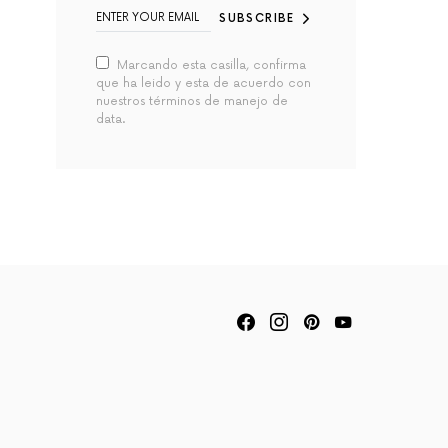
SUBSCRIBE
Marcando esta casilla, confirma
que ha leido y esta de acuerdo con
nuestros términos de manejo de
data.