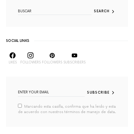
SEARCH
SOCIAL LINKS
LIKES
FOLLOWERS
FOLLOWERS
SUBSCRIBERS
SUBSCRIBE
Marcando esta casilla, confirma que ha leido y esta
de acuerdo con nuestros términos de manejo de data.